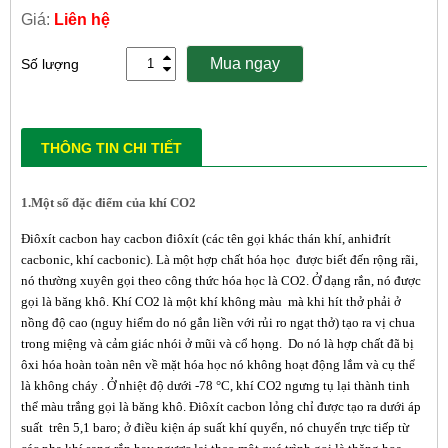
Giá:
Liên hệ
Mua ngay
Số lượng
THÔNG TIN CHI TIẾT
1.Một số đặc điểm của khí CO2
Điôxít cacbon hay cacbon điôxít (các tên gọi khác thán khí, anhiđrít
cacbonic, khí cacbonic). Là một hợp chất hóa học được biết đến rộng rãi,
nó thường xuyên gọi theo công thức hóa học là CO2. Ở dạng rắn, nó được
gọi là
băng khô
. Khí CO2 là một khí không màu mà khi hít thở phải ở
nồng độ cao (nguy hiểm do nó gắn liền với rủi ro ngạt thở) tạo ra vị chua
trong miệng và cảm giác nhói ở mũi và cổ họng. Do nó là hợp chất đã bị
ôxi hóa hoàn toàn nên về mặt hóa học nó không hoạt động lắm và cụ thể
là không cháy . Ở nhiệt độ dưới -78 °C, khí CO2 ngưng tụ lại thành tinh
thể màu trắng gọi là băng khô. Điôxít cacbon lỏng chỉ được tạo ra dưới áp
suất trên 5,1 baro; ở điều kiện áp suất khí quyển, nó chuyển trực tiếp từ