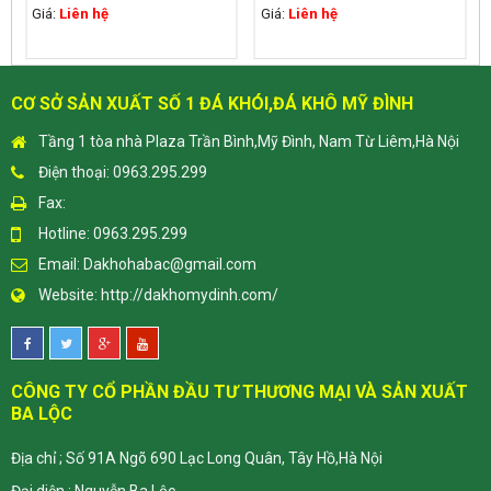
Giá:
Liên hệ
Giá:
Liên hệ
CƠ SỞ SẢN XUẤT SỐ 1 ĐÁ KHÓI,ĐÁ KHÔ MỸ ĐÌNH
Tầng 1 tòa nhà Plaza Trần Bình,Mỹ Đình, Nam Từ Liêm,Hà Nội
Điện thoại: 0963.295.299
Fax:
Hotline: 0963.295.299
Email:
Dakhohabac@gmail.com
Website:
http://dakhomydinh.com/
CÔNG TY CỔ PHẦN ĐẦU TƯ THƯƠNG MẠI VÀ SẢN XUẤT
BA LỘC
Địa chỉ ; Số 91A Ngõ 690 Lạc Long Quân, Tây Hồ,Hà Nội
Đại diện : Nguyễn Ba Lộc