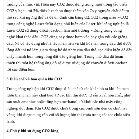
trưởng của thực vật. Hiện nay CO2 được dùng trong nuôi trồng tảo biển
CO2 y học: tới 5% điôxít cacbon được thêm vào
Oxy nguyên chất
để trợ
thở sau khi ngưng thở và để ổn định cân bằng O2/CO2 trong máu. - CO2
trong công nghệ Laser :Một dạng phổ biến của Laser khí công nghiệp là
Laser CO2 sử dụng điôxít cacbon làm môi trường. - Dùng trong công
nghệ khai thác dầu: CO2 cũng hay được bơm vào hay gần với các giếng
dầu. Nó có tác dụng như là tác nhân nén và khi hòa tan trong dầu thô dưới
lòng đất thì nó làm giảm đáng kể độ nhớt của dầu thô, tạo điều kiện để dầu
chảy nhanh hơn trong lòng đất vào giếng hút. Trong mỏ dầu đã hoàn
thiện thì một hệ thống ống đồ sộ được sử dụng để chuyển điôxít cacbon
tới các điểm bơm.
3.Điều chế và bảo quản khí CO2
Trong công nghiệp khí CO2 được điều chế từ các khí sinh ra khi lên men
rượu bia, phân hủy chất béo, từ các khí thu được từ sản xuất hóa chất, như
sản xuất
amoniac
hoặc tổng hợp
methanol
, từ khói các nhà máy công
nghiệp đốt than. Khí CO2 được chứa trong các bình sơn đen có chữ màu
vàng. khi được cung cấp với số lượng lớn thì chứa trong các tec chứa siêu
lạnh.
4.Chú ý khi sử dụng CO2 lỏng