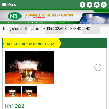
Menu
Trang chủ
Sản phẩm
Khi CO2,AR,O2,N2NH3,C2H2
KHI CO2,AR,O2,N2NH3,C2H2
Khí CO2