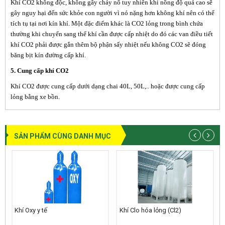
Khí CO2 không độc, không gây cháy nổ tuy nhiên khi nồng độ quá cao sẽ
gây nguy hại đến sức khỏe con người vì nó nặng hơn không khí nên có thể
tích tụ tại nơi kín khí. Một đặc điểm khác là CO2 lỏng trong bình chứa
thường khi chuyển sang thể khí cần được cấp nhiệt do đó các
van điều tiết
khí CO2
phải được gắn thêm bộ phận sấy nhiệt nếu không CO2 sẽ đóng
băng bịt kín đường cấp khí.
5. Cung cấp khí CO2
Khí CO2 được cung cấp dưới dạng chai 40L, 50L,.. hoặc được cung cấp
lỏng bằng xe bồn.
SẢN PHẨM CÙNG DANH MỤC
Khí Oxy y tế
Khí Clo hóa lỏng (Cl2)