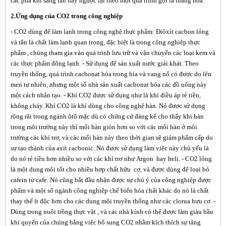
các pha khí sang rắn hay ngược lại theo một quá trình gọi là thăng hoa.
2.Ứng dụng của CO2 trong công nghiệp
- CO2 dùng để làm lạnh trong công nghệ thực phẩm: Điôxít cacbon lỏng
và rắn là chất làm lạnh quan trọng, đặc biệt là trong công nghiệp thực
phẩm , chúng tham gia vào quá trình lưu trữ và vận chuyển các loại kem và
các thực phẩm đông lạnh. - Sử dụng để sản xuất nước giải khát. Theo
truyền thống, quá trình cacbonat hóa trong bia và vang nổ có được do lên
men tự nhiên, nhưng một số nhà sản xuất cacbonat hóa các đồ uống này
một cách nhân tạo. - Khí CO2 được sử dụng như là khí điều áp rẻ tiền,
không cháy. Khí CO2 là khí dùng cho công nghệ hàn. Nó được sử dụng
rộng rãi trong ngành ôtô mặc dù có chứng cứ đáng kể cho thấy khi hàn
trong môi trường này thì mối hàn giòn hơn so với các mối hàn ở môi
trường các khí trơ, và các mối hàn này theo thời gian sẽ giảm phẩm cấp do
sự tạo thành của axít cacbonic. Nó được sử dụng làm việc này chủ yếu là
do nó rẻ tiền hơn nhiều so với các khí trơ như
Argon
hay
heli
. - CO2 lỏng
là một dung môi tốt cho nhiều hợp chất hữu cơ, và được dùng để loại bỏ
cafein từ cafe. Nó cũng bắt đầu nhận được sự chú ý của công nghiệp dược
phẩm và một số ngành công nghiệp chế biến hóa chất khác do nó là chất
thay thế ít độc hơn cho các dung môi truyền thống như các clorua hưu cơ. -
Dùng trong nuôi trồng thực vật , và các nhà kính có thể được làm giàu bầu
khí quyển của chúng bằng việc bổ sung CO2 nhằm kích thích sự tăng