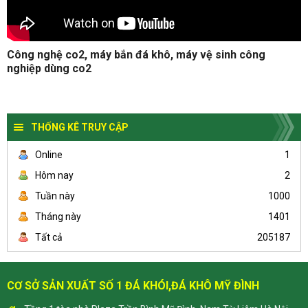
Công nghệ co2, máy bắn đá khô, máy vệ sinh công
nghiệp dùng co2
THỐNG KÊ TRUY CẬP
Online
1
Hôm nay
2
Tuần này
1000
Tháng này
1401
Tất cả
205187
CƠ SỞ SẢN XUẤT SỐ 1 ĐÁ KHÓI,ĐÁ KHÔ MỸ ĐÌNH