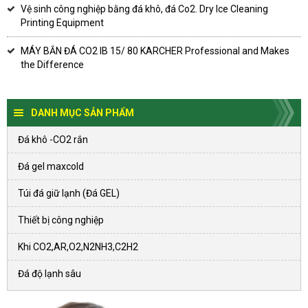
Vệ sinh công nghiệp bằng đá khô, đá Co2. Dry Ice Cleaning
Printing Equipment
MÁY BẮN ĐÁ CO2 IB 15/ 80 KARCHER Professional and Makes
the Difference
DANH MỤC SẢN PHẨM
Đá khô -CO2 rắn
Đá gel maxcold
Túi đá giữ lạnh (Đá GEL)
Thiết bị công nghiệp
Khi CO2,AR,O2,N2NH3,C2H2
Đá độ lạnh sâu