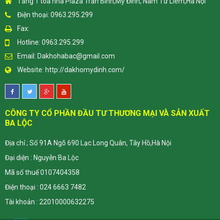
Tầng 1 tòa nhà Plaza Trần Bình,Mỹ Đình, Nam Từ Liêm,Hà Nội
Điện thoại: 0963.295.299
Fax:
Hotline: 0963.295.299
Email:
Dakhohabac@gmail.com
Website:
http://dakhomydinh.com/
CÔNG TY CỔ PHẦN ĐẦU TƯ THƯƠNG MẠI VÀ SẢN XUẤT
BA LỘC
Địa chỉ ; Số 91A Ngõ 690 Lạc Long Quân, Tây Hồ,Hà Nội
Đại diện : Nguyễn Ba Lộc
Mã số thuế 0107404358
Điện thoại : 024 6663 7482
Tài khoản : 22010000632275